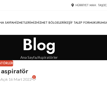
HÜRRIYET MAH. TAŞOC
NA SAYFA
HIZMETLERIMIZ
HIZMET BÖLGELERI
KEŞIF TALEP FORMU
KURUMS
Blog
Ana Sayfa
Aspiratörler
ATÖRLER
i aspiratör
0
6
Açık 16 Mart 2022