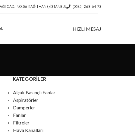
AĞI CAD. NO:56 KAĞITHANE/İSTANBUL
(0535) 268 64 73
AL
HIZLI MESAJ
KATEGORILER
Alçak Basınçlı Fanlar
Aspiratörler
Damperler
Fanlar
Filtreler
Hava Kanalları