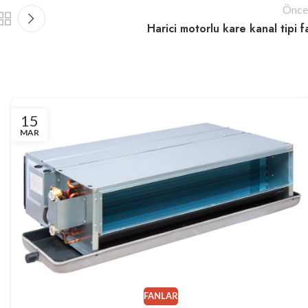
Önce
Harici motorlu kare kanal tipi f
15
MAR
FANLAR