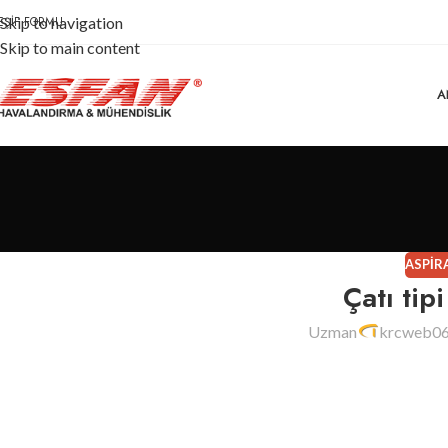
EŞIF FORMU
Skip to navigation
Skip to main content
A
ASPIR
Çatı tip
Uzman
krcweb0