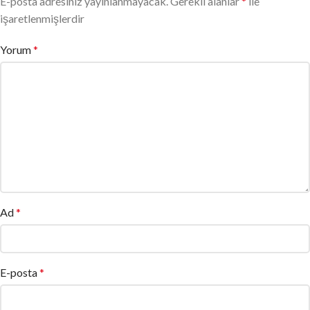
E-posta adresiniz yayınlanmayacak.
Gerekli alanlar
*
ile
işaretlenmişlerdir
Yorum
*
Ad
*
E-posta
*