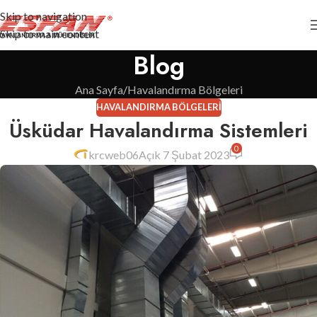
Skip to navigation
Skip to main content
Blog
Ana Sayfa
Havalandırma Bölgeleri
HAVALANDIRMA BÖLGELERI
Üsküdar Havalandırma Sistemleri
0
krcweb06
Açık 7 Şubat 2023