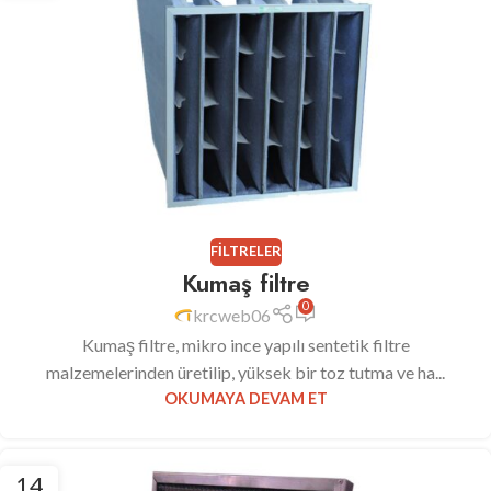
FILTRELER
Kumaş filtre
0
krcweb06
Kumaş filtre, mikro ince yapılı sentetik filtre
malzemelerinden üretilip, yüksek bir toz tutma ve ha...
OKUMAYA DEVAM ET
14