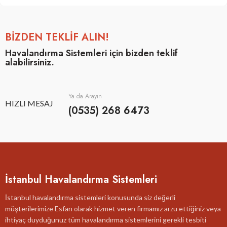
BİZDEN TEKLİF ALIN!
Havalandırma Sistemleri için bizden teklif
alabilirsiniz.
Ya da Arayın
HIZLI MESAJ
(0535) 268 6473
İstanbul Havalandırma Sistemleri
İstanbul havalandırma sistemleri konusunda siz değerli
müşterilerimize Esfan olarak hizmet veren firmamız arzu ettiğiniz veya
ihtiyaç duyduğunuz tüm havalandırma sistemlerini gerekli tesbiti