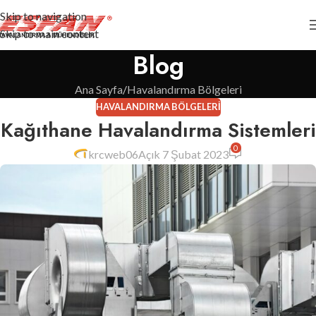
Skip to navigation
Skip to main content
Blog
Ana Sayfa
Havalandırma Bölgeleri
HAVALANDIRMA BÖLGELERI
Kağıthane Havalandırma Sistemleri
0
krcweb06
Açık 7 Şubat 2023