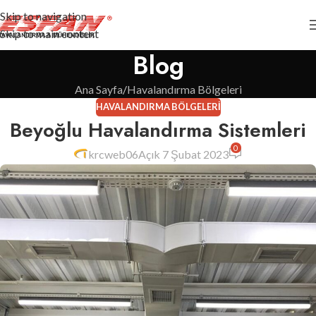
Skip to navigation
Skip to main content
Blog
Ana Sayfa
Havalandırma Bölgeleri
HAVALANDIRMA BÖLGELERI
Beyoğlu Havalandırma Sistemleri
0
krcweb06
Açık 7 Şubat 2023