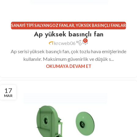
SANAYI TIPI SALYANGOZ FANLAR
,
YÜKSEK BASINÇLI FANLAR
Ap yüksek basınçlı fan
0
krcweb06
Ap serisi yüksek basınçlı fan, çok tozlu hava emişlerinde
kullanılır. Maksimum güvenirlik ve düşük s...
OKUMAYA DEVAM ET
17
MAR