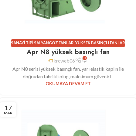
SANAYI TIPI SALYANGOZ FANLAR
,
YÜKSEK BASINÇLI FANLAR
Apr N8 yüksek basınçlı fan
0
krcweb06
Apr N8 serisi yüksek basınçlı fan, yarı elastik kaplın ile
doğrudan tahrikli olup, maksimum güvenirl...
OKUMAYA DEVAM ET
17
MAR