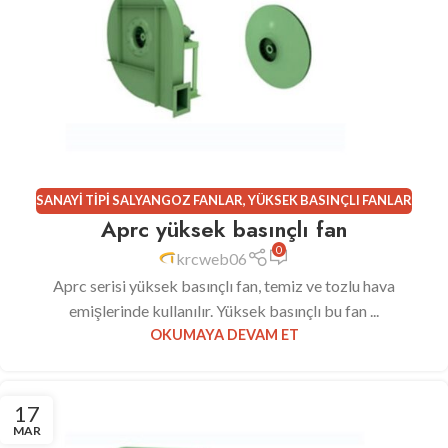
SANAYI TIPI SALYANGOZ FANLAR
,
YÜKSEK BASINÇLI FANLAR
Aprc yüksek basınçlı fan
0
krcweb06
Aprc serisi yüksek basınçlı fan, temiz ve tozlu hava
emişlerinde kullanılır. Yüksek basınçlı bu fan ...
OKUMAYA DEVAM ET
17
MAR