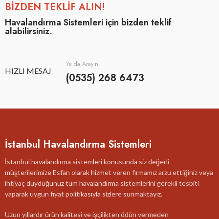
BİZDEN TEKLİF ALIN!
Havalandırma Sistemleri için bizden teklif
alabilirsiniz.
Ya da Arayın
HIZLI MESAJ
(0535) 268 6473
İstanbul Havalandırma Sistemleri
İstanbul havalandırma sistemleri konusunda siz değerli
müşterilerimize Esfan olarak hizmet veren firmamız arzu ettiğiniz veya
ihtiyaç duyduğunuz tüm havalandırma sistemlerini gerekli tesbiti
yaparak uygun fiyat politikasıyla sizlere sunmaktayız.
Uzun yıllardır ürün kalitesi ve işçilikten ödün vermeden