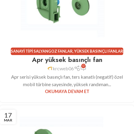
SANAYI TIPI SALYANGOZ FANLAR
,
YÜKSEK BASINÇLI FANLAR
Apr yüksek basınçlı fan
0
krcweb06
Apr serisi yüksek basınçlı fan, ters kanatlı (negatif) özel
mobil türbine sayesinde, yüksek randıman...
OKUMAYA DEVAM ET
17
MAR