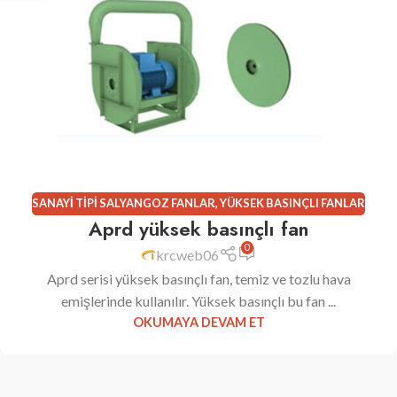
SANAYI TIPI SALYANGOZ FANLAR
,
YÜKSEK BASINÇLI FANLAR
Aprd yüksek basınçlı fan
0
krcweb06
Aprd serisi yüksek basınçlı fan, temiz ve tozlu hava
emişlerinde kullanılır. Yüksek basınçlı bu fan ...
OKUMAYA DEVAM ET