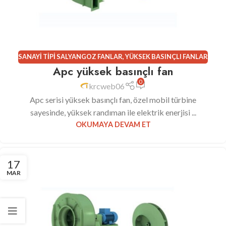
SANAYI TIPI SALYANGOZ FANLAR
,
YÜKSEK BASINÇLI FANLAR
Apc yüksek basınçlı fan
0
krcweb06
Apc serisi yüksek basınçlı fan, özel mobil türbine
sayesinde, yüksek randıman ile elektrik enerjisi ...
OKUMAYA DEVAM ET
17
MAR