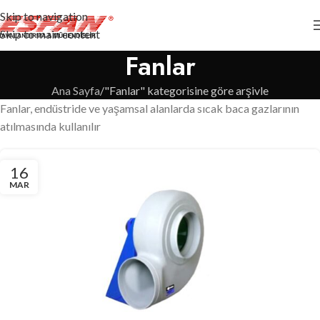
Skip to navigation
Skip to main content
Fanlar
Ana Sayfa
"Fanlar" kategorisine göre arşivle
Fanlar, endüstride ve yaşamsal alanlarda sıcak baca gazlarının
atılmasında kullanılır
16
MAR