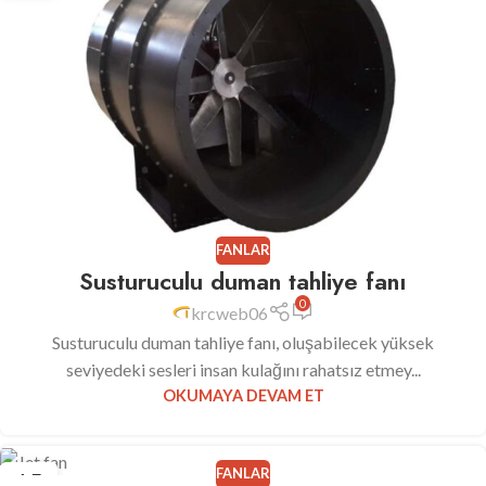
FANLAR
Susturuculu duman tahliye fanı
0
krcweb06
Susturuculu duman tahliye fanı, oluşabilecek yüksek
seviyedeki sesleri insan kulağını rahatsız etmey...
OKUMAYA DEVAM ET
FANLAR
15