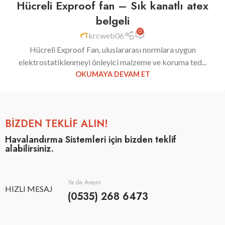
Hücreli Exproof fan – Sık kanatlı atex
MAR
belgeli
0
krcweb06
Hücreli Exproof Fan, uluslararası normlara uygun
elektrostatiklenmeyi önleyici malzeme ve koruma ted...
OKUMAYA DEVAM ET
BİZDEN TEKLİF ALIN!
Havalandırma Sistemleri için bizden teklif
alabilirsiniz.
Ya da Arayın
HIZLI MESAJ
(0535) 268 6473