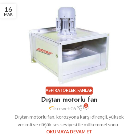
16
MAR
ASPIRATÖRLER
,
FANLAR
Dıştan motorlu fan
0
krcweb06
Dıştan motorlu fan, korozyona karşı dirençli, yüksek
verimli ve düşük ses seviyesi ile mükemmel sonu...
OKUMAYA DEVAM ET