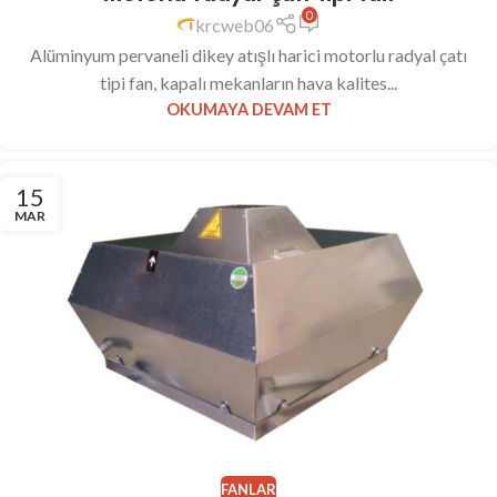
0
krcweb06
Alüminyum pervaneli dikey atışlı harici motorlu radyal çatı
tipi fan, kapalı mekanların hava kalites...
OKUMAYA DEVAM ET
15
MAR
FANLAR