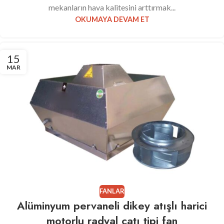
mekanların hava kalitesini arttırmak...
OKUMAYA DEVAM ET
15
MAR
FANLAR
Alüminyum pervaneli dikey atışlı harici
motorlu radyal çatı tipi fan