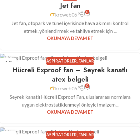
Jet fan
MAR
0
krcweb06
Jet fan, otopark ve tünel içerisinde hava akımını kontrol
etmek, yönlendirmek ve tahliye etmek için ...
OKUMAYA DEVAM ET
ASPIRATÖRLER
,
FANLAR
15
Hücreli Exproof fan – Seyrek kanatlı
MAR
atex belgeli
0
krcweb06
Seyrek kanatlı Hücreli Exproof Fan, uluslararası normlara
uygun elektrostatiklenmeyi önleyici malzem...
OKUMAYA DEVAM ET
ASPIRATÖRLER
,
FANLAR
15