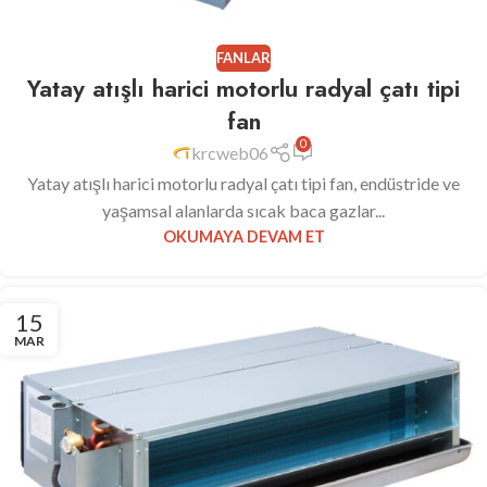
FANLAR
Yatay atışlı harici motorlu radyal çatı tipi
fan
0
krcweb06
Yatay atışlı harici motorlu radyal çatı tipi fan, endüstride ve
yaşamsal alanlarda sıcak baca gazlar...
OKUMAYA DEVAM ET
15
MAR