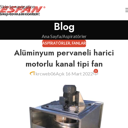
Skip to navigation
Skip to main content
Blog
Ana Sayfa
Aspiratörler
ASPIRATÖRLER
,
FANLAR
Alüminyum pervaneli harici
motorlu kanal tipi fan
0
krcweb06
Açık 16 Mart 2022