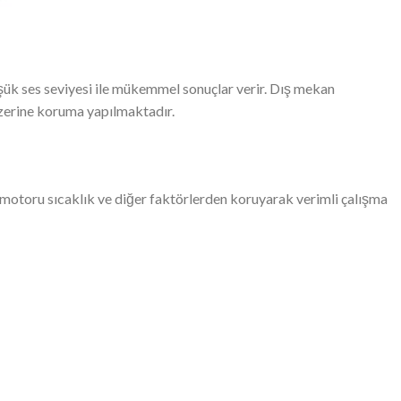
üşük ses seviyesi ile mükemmel sonuçlar verir. Dış mekan
zerine koruma yapılmaktadır.
 motoru sıcaklık ve diğer faktörlerden koruyarak verimli çalışma