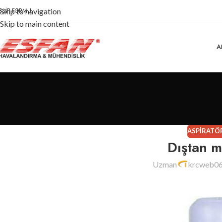
EŞIF FORMU
Skip to navigation
Skip to main content
A
ASPIRATÖ
Dıştan m
Uzman
krcweb0