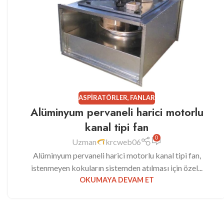
ASPIRATÖRLER
,
FANLAR
Alüminyum pervaneli harici motorlu
kanal tipi fan
0
Uzman
krcweb06
Alüminyum pervaneli harici motorlu kanal tipi fan,
istenmeyen kokuların sistemden atılması için özel...
OKUMAYA DEVAM ET