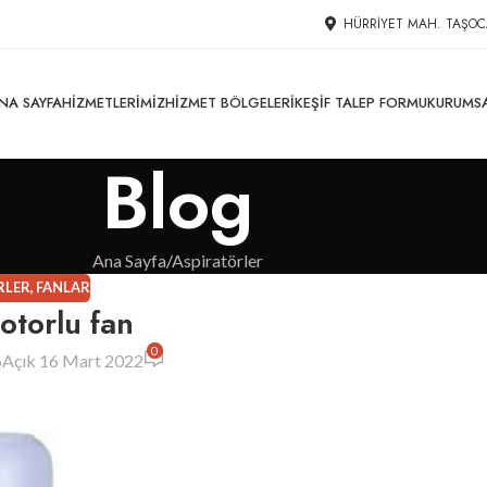
HÜRRIYET MAH. TAŞOC
NA SAYFA
HIZMETLERIMIZ
HIZMET BÖLGELERI
KEŞIF TALEP FORMU
KURUMS
Blog
Ana Sayfa
Aspiratörler
RLER
,
FANLAR
otorlu fan
0
6
Açık 16 Mart 2022