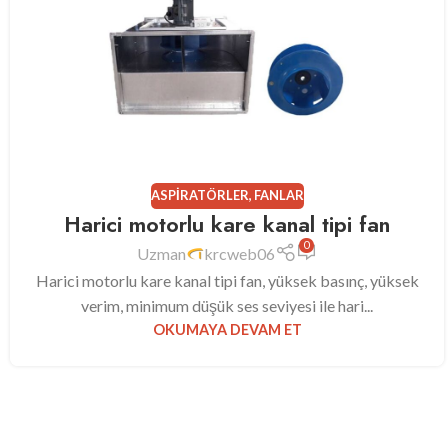
ASPIRATÖRLER
,
FANLAR
Harici motorlu kare kanal tipi fan
0
Uzman
krcweb06
Harici motorlu kare kanal tipi fan, yüksek basınç, yüksek
verim, minimum düşük ses seviyesi ile hari...
OKUMAYA DEVAM ET