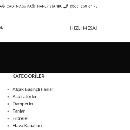
AĞI CAD. NO:56 KAĞITHANE/İSTANBUL
(0535) 268 64 73
AL
HIZLI MESAJ
KATEGORILER
Alçak Basınçlı Fanlar
Aspiratörler
Damperler
Fanlar
Filtreler
Hava Kanalları