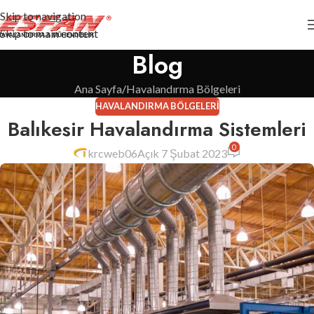
Skip to navigation
Skip to main content
Blog
Ana Sayfa
Havalandırma Bölgeleri
HAVALANDIRMA BÖLGELERI
Balıkesir Havalandırma Sistemleri
0
krcweb06
Açık 7 Şubat 2023