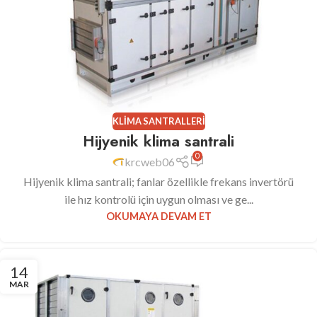
KLIMA SANTRALLERI
Hijyenik klima santrali
0
krcweb06
Hijyenik klima santrali; fanlar özellikle frekans invertörü
ile hız kontrolü için uygun olması ve ge...
OKUMAYA DEVAM ET
14
MAR