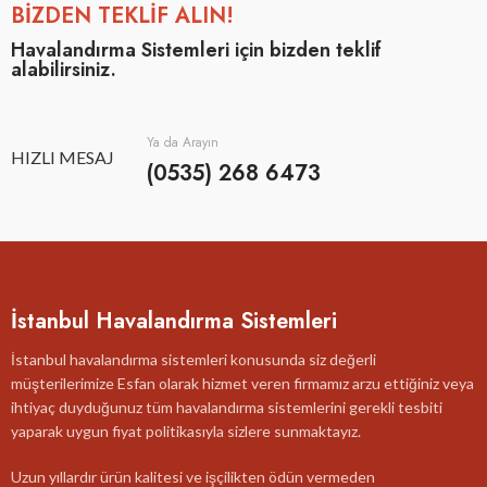
BİZDEN TEKLİF ALIN!
Havalandırma Sistemleri için bizden teklif
alabilirsiniz.
Ya da Arayın
HIZLI MESAJ
(0535) 268 6473
İstanbul Havalandırma Sistemleri
İstanbul havalandırma sistemleri konusunda siz değerli
müşterilerimize Esfan olarak hizmet veren firmamız arzu ettiğiniz veya
ihtiyaç duyduğunuz tüm havalandırma sistemlerini gerekli tesbiti
yaparak uygun fiyat politikasıyla sizlere sunmaktayız.
Uzun yıllardır ürün kalitesi ve işçilikten ödün vermeden