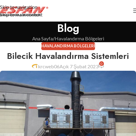
Skip to navigation
Skip to main content
Blog
Ana Sayfa
Havalandırma Bölgeleri
HAVALANDIRMA BÖLGELERI
Bilecik Havalandırma Sistemleri
0
krcweb06
Açık 7 Şubat 2023