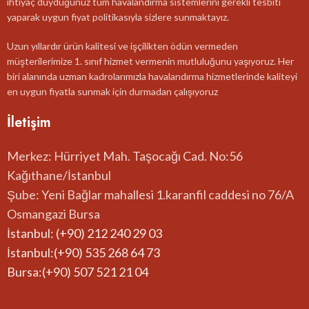
ihtiyaç duyduğunuz tüm havalandırma sistemlerini gerekli tesbiti
yaparak uygun fiyat politikasıyla sizlere sunmaktayız.
Uzun yıllardır ürün kalitesi ve işçilikten ödün vermeden
müşterilerimize 1. sınıf hizmet vermenin mutluluğunu yaşıyoruz. Her
biri alanında uzman kadrolarımızla havalandırma hizmetlerinde kaliteyi
en uygun fiyatla sunmak için durmadan çalışıyoruz
İletişim
Merkez: Hürriyet Mah. Taşocağı Cad. No:56
Kağıthane/İstanbul
Şube: Yeni Bağlar mahallesi 1.karanfil caddesi no 76/A
Osmangazi Bursa
İstanbul: (+90) 212 240 29 03
İstanbul:(+90) 535 268 64 73
Bursa:(+90) 507 521 21 04