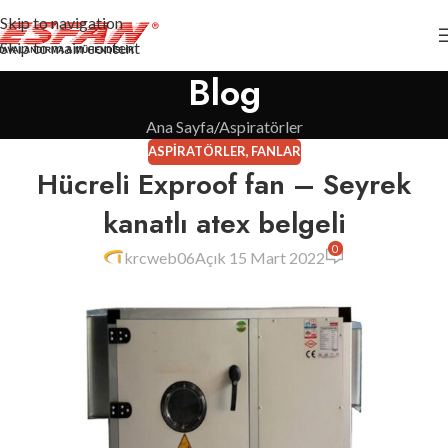
Skip to navigation
Skip to main content
Blog
Ana Sayfa
Aspiratörler
ASPIRATÖRLER
,
FANLAR
Hücreli Exproof fan – Seyrek
kanatlı atex belgeli
0
krcweb06
Açık 15 Mart 2022