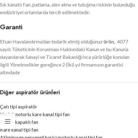
Sık kanatlı Fan, patlama, alev alma ve tutuşma riskinin bulunduğu
endüstriyel ortamlarda tercih edilmektedir.
Garanti
Efsan Havalandırma’dan tedarik etmiş olduğunuz
ürün,
4077
sayılı Tüketicinin Korunması Hakkındaki Kanun ve bu Kanun’a
dayanılarak Sanayi ve Ticaret Bakanlığı’nca yürürlüğe konulan
ilgili Yönetmelikler gereğince 2 (İki) yıl firmamızın garantisi
altındadır
Diğer aspiratör ürünleri
Çatı tipi aspiratör
Harici motorlu kare kanal tipi fan
Bakım kapaklı fan
Kare kanal tipi fan
Alüminyum pervaneli harici motorlu kanal tipi fan