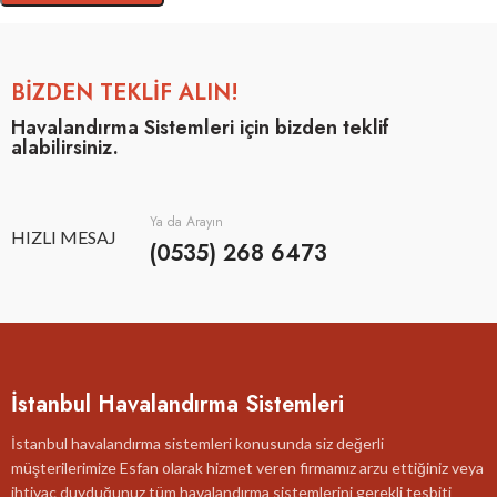
BİZDEN TEKLİF ALIN!
Havalandırma Sistemleri için bizden teklif
alabilirsiniz.
Ya da Arayın
HIZLI MESAJ
(0535) 268 6473
İstanbul Havalandırma Sistemleri
İstanbul havalandırma sistemleri konusunda siz değerli
müşterilerimize Esfan olarak hizmet veren firmamız arzu ettiğiniz veya
ihtiyaç duyduğunuz tüm havalandırma sistemlerini gerekli tesbiti