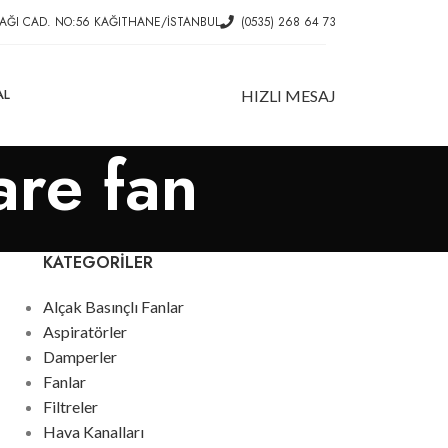
AĞI CAD. NO:56 KAĞITHANE/İSTANBUL
(0535) 268 64 73
AL
HIZLI MESAJ
are fan
KATEGORILER
Alçak Basınçlı Fanlar
Aspiratörler
Damperler
Fanlar
Filtreler
Hava Kanalları