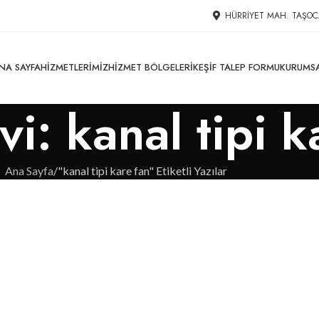
HÜRRIYET MAH. TAŞOC
NA SAYFA
HIZMETLERIMIZ
HIZMET BÖLGELERI
KEŞIF TALEP FORMU
KURUMS
vi: kanal tipi k
Ana Sayfa
"kanal tipi kare fan" Etiketli Yazılar