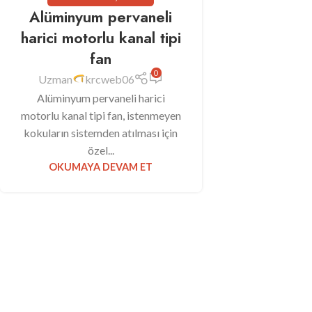
Alüminyum pervaneli
harici motorlu kanal tipi
fan
0
Uzman
krcweb06
Alüminyum pervaneli harici
motorlu kanal tipi fan, istenmeyen
kokuların sistemden atılması için
özel...
OKUMAYA DEVAM ET