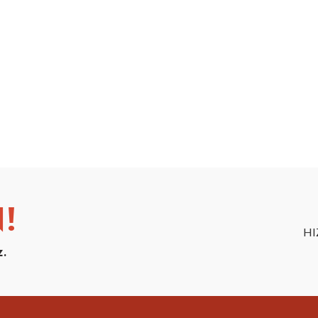
!
HI
z.