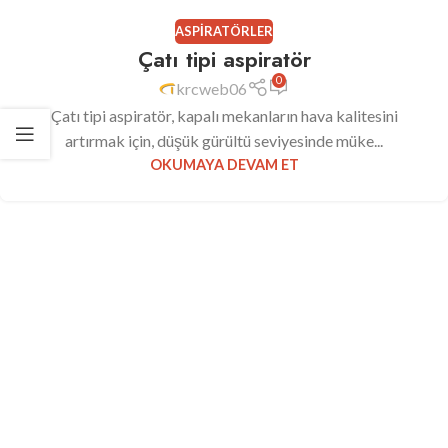
ASPIRATÖRLER
Çatı tipi aspiratör
0
krcweb06
Çatı tipi aspiratör, kapalı mekanların hava kalitesini
artırmak için, düşük gürültü seviyesinde müke...
OKUMAYA DEVAM ET