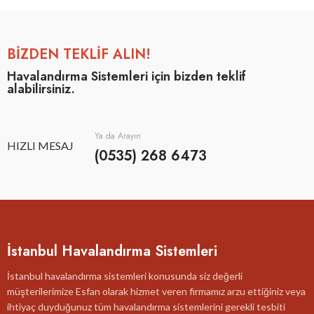
BİZDEN TEKLİF ALIN!
Havalandırma Sistemleri için bizden teklif
alabilirsiniz.
Ya da Arayın
HIZLI MESAJ
(0535) 268 6473
İstanbul Havalandırma Sistemleri
İstanbul havalandırma sistemleri konusunda siz değerli
müşterilerimize Esfan olarak hizmet veren firmamız arzu ettiğiniz veya
ihtiyaç duyduğunuz tüm havalandırma sistemlerini gerekli tesbiti