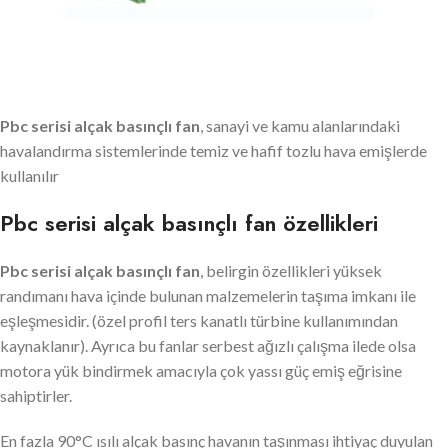
Pbc serisi alçak basınçlı fan
, sanayi ve kamu alanlarındaki
havalandırma sistemlerinde temiz ve hafif tozlu hava emişlerde
kullanılır
Pbc serisi alçak basınçlı fan özellikleri
Pbc serisi alçak basınçlı fan
, belirgin özellikleri yüksek
randımanı hava içinde bulunan malzemelerin taşıma imkanı ile
eşleşmesidir. (özel profil ters kanatlı türbine kullanımından
kaynaklanır). Ayrıca bu fanlar serbest ağızlı çalışma ilede olsa
motora yük bindirmek amacıyla çok yassı güç emiş eğrisine
sahiptirler.
En fazla 90°C ısılı alçak basınç havanın taşınması ihtiyaç duyulan