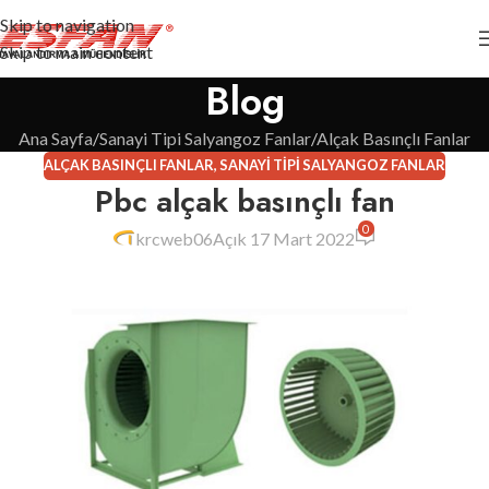
Skip to navigation
Skip to main content
Blog
Ana Sayfa
Sanayi Tipi Salyangoz Fanlar
Alçak Basınçlı Fanlar
ALÇAK BASINÇLI FANLAR
,
SANAYI TIPI SALYANGOZ FANLAR
Pbc alçak basınçlı fan
0
krcweb06
Açık 17 Mart 2022