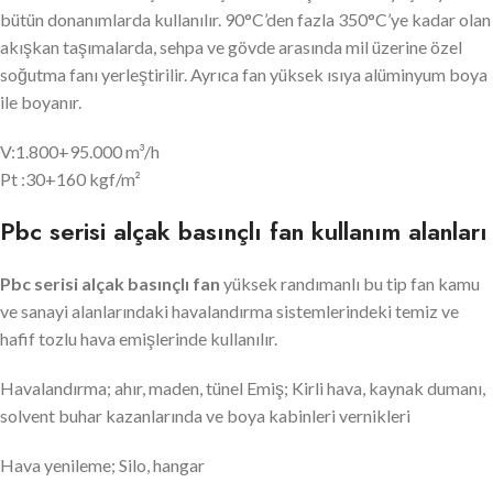
bütün donanımlarda kullanılır. 90°C’den fazla 350°C’ye kadar olan
akışkan taşımalarda, sehpa ve gövde arasında mil üzerine özel
soğutma fanı yerleştirilir. Ayrıca fan yüksek ısıya alüminyum boya
ile boyanır.
V:1.800+95.000 m³/h
Pt :30+160 kgf/m²
Pbc serisi alçak basınçlı fan kullanım alanları
Pbc serisi
alçak basınçlı fan
yüksek randımanlı bu tip fan kamu
ve sanayi alanlarındaki havalandırma sistemlerindeki temiz ve
hafif tozlu hava emişlerinde kullanılır.
Havalandırma; ahır, maden, tünel Emiş; Kirli hava, kaynak dumanı,
solvent buhar kazanlarında ve boya kabinleri vernikleri
Hava yenileme; Silo, hangar