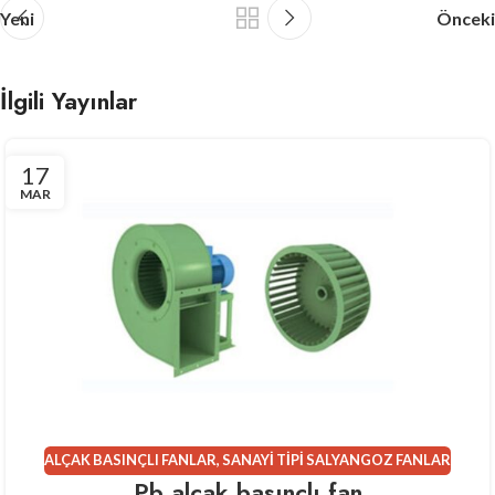
Yeni
Önceki
İlgili Yayınlar
17
MAR
ALÇAK BASINÇLI FANLAR
,
SANAYI TIPI SALYANGOZ FANLAR
Pb alçak basınçlı fan