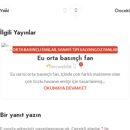
Yeni
Önceki
İlgili Yayınlar
ORTA BASINÇLI FANLAR
,
SANAYI TIPI SALYANGOZ FANLAR
17
Eu orta basınçlı fan
MAR
0
krcweb06
Eu serisi orta basınçlı fan, içinde çok farklı malzeme olan
çok tozlu havanın emişi için tasarlanmış...
OKUMAYA DEVAM ET
Bir yanıt yazın
E-posta adresiniz yayınlanmayacak.
Gerekli alanlar
*
ile