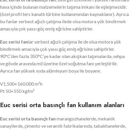
hava içinde bulunan malzemelerin taşıma imkanı ile eşleşmesidir.
(özel profil ters kanatlı türbine kullanımından kaynaklanır). Ayrıca
bu fanlar serbest ağızlı çalışma ilede olsa motora yük bindirmek
amacıyla çok yassı güç emiş eğrisine sahiptirler.
Euc serisi
fan
lar serbest ağızlı çalışma ile de olsa motora yük
bindirmek amacıyla çok yassı güç emiş eğrisine sahiptirler.
90°C’den fazla 350°C’ye kadar olan akışkan taşımalarda, sehpa
ve gövde arasında mil üzerine özel soğutma fanı yerleştirilir.
Ayrıca fan yüksek ısıda alüminyum boya ile boyanır.
V1.500+160.000 m³h
Pt 50+550 kgfm²
Euc serisi orta basınçlı fan kullanım alanları
Euc serisi
orta basınçlı fan
marangozhanelerde, mekanik
sanayilerde, çimento ve seramik fabrikalarında, tabakhanelerde,