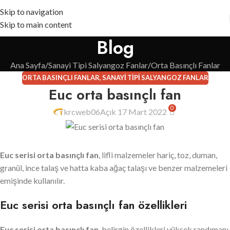
Skip to navigation
Skip to main content
Blog
Ana Sayfa
Sanayi Tipi Salyangoz Fanlar
Orta Basınçlı Fanlar
ORTA BASINÇLI FANLAR
,
SANAYI TIPI SALYANGOZ FANLAR
Euc orta basınçlı fan
0
krcweb06
Açık 17 Mart 2022
Euc serisi orta basınçlı fan
, lifli malzemeler hariç, toz, duman,
granül, ince talaş ve hatta kaba ağaç talaşı ve benzer malzemeleri
emişinde kullanılır.
Euc serisi orta basınçlı fan özellikleri
Euc serisi orta basınçlı fan
, belirgin özellikleri yüksek randımanı