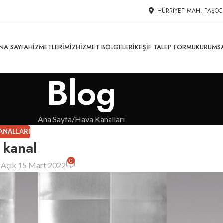
HÜRRIYET MAH. TAŞOC
NA SAYFA
HIZMETLERIMIZ
HIZMET BÖLGELERI
KEŞIF TALEP FORMU
KURUMS
Blog
Ana Sayfa
Hava Kanalları
ANALLARI
 kanal
0
6
Açık 15 Mart 2022