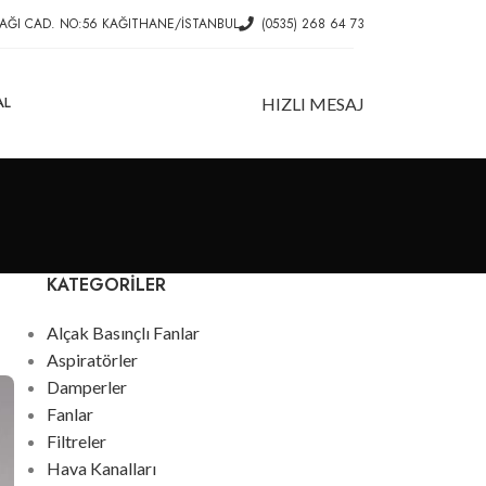
AĞI CAD. NO:56 KAĞITHANE/İSTANBUL
(0535) 268 64 73
AL
HIZLI MESAJ
KATEGORILER
Alçak Basınçlı Fanlar
Aspiratörler
Damperler
Fanlar
Filtreler
Hava Kanalları