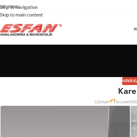
EŞIF FORMU
Skip to navigation
Skip to main content
A
HAVA K
Kare
Uzman
krcweb0