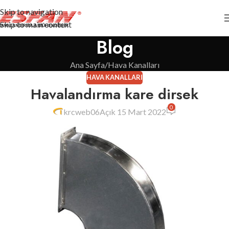
Skip to navigation
Skip to main content
Blog
Ana Sayfa
Hava Kanalları
HAVA KANALLARI
Havalandırma kare dirsek
0
krcweb06
Açık 15 Mart 2022