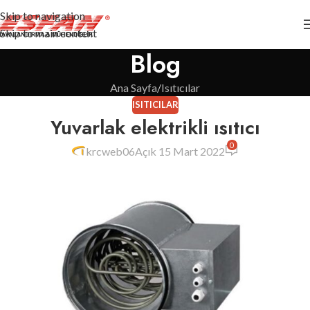
Skip to navigation
Skip to main content
Blog
Ana Sayfa
Isıtıcılar
ISITICILAR
Yuvarlak elektrikli ısıtıcı
0
krcweb06
Açık 15 Mart 2022