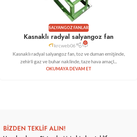
SALYANGOZ FANLAR
Kasnaklı radyal salyangoz fan
0
krcweb06
Kasnaklı radyal salyangoz fan, toz ve duman emişinde,
zehirli gaz ve buhar naklinde, taze hava amaçl...
OKUMAYA DEVAM ET
BİZDEN TEKLİF ALIN!