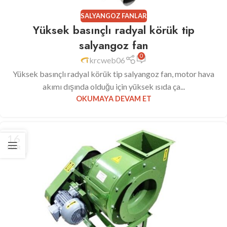
SALYANGOZ FANLAR
Yüksek basınçlı radyal körük tip
salyangoz fan
0
krcweb06
Yüksek basınçlı radyal körük tip salyangoz fan, motor hava
akımı dışında olduğu için yüksek ısıda ça...
OKUMAYA DEVAM ET
16
MAR