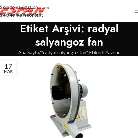
Skip to navigation
Skip to main content
Etiket Arşivi: radyal
salyangoz fan
Ana Sayfa
"radyal salyangoz fan" Etiketli Yazılar
17
MAR