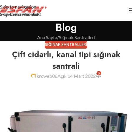
Skip to navigation
Skip to main content
Blog
Ana Sayfa
Sığınak Santralleri
SIĞINAK SANTRALLERI
Çift cidarlı, kanal tipi sığınak
santrali
0
krcweb06
Açık 14 Mart 2022