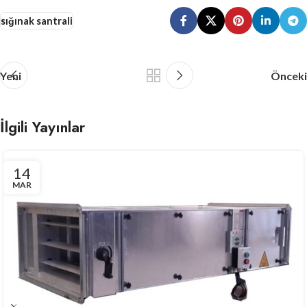
sığınak santrali
Yeni
Önceki
İlgili Yayınlar
14
MAR