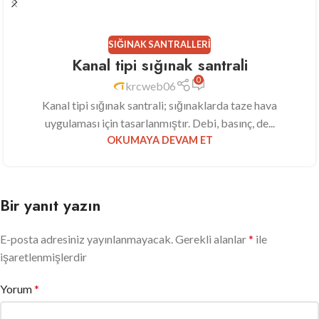
SIĞINAK SANTRALLERI
Kanal tipi sığınak santrali
0
krcweb06
Kanal tipi sığınak santrali; sığınaklarda taze hava
uygulaması için tasarlanmıştır. Debi, basınç, de...
OKUMAYA DEVAM ET
Bir yanıt yazın
E-posta adresiniz yayınlanmayacak.
Gerekli alanlar
*
ile
işaretlenmişlerdir
Yorum
*