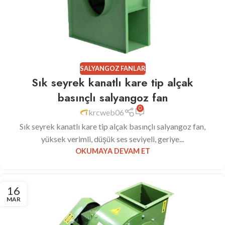
SALYANGOZ FANLAR
Sık seyrek kanatlı kare tip alçak
basınçlı salyangoz fan
0
krcweb06
Sık seyrek kanatlı kare tip alçak basınçlı salyangoz fan,
yüksek verimli, düşük ses seviyeli, geriye...
OKUMAYA DEVAM ET
16
MAR