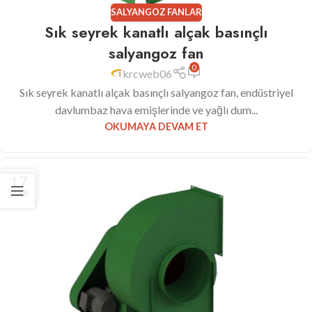
SALYANGOZ FANLAR
Sık seyrek kanatlı alçak basınçlı
salyangoz fan
0
krcweb06
Sık seyrek kanatlı alçak basınçlı salyangoz fan, endüstriyel
davlumbaz hava emişlerinde ve yağlı dum...
OKUMAYA DEVAM ET
17
MAR