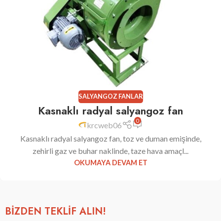
SALYANGOZ FANLAR
Kasnaklı radyal salyangoz fan
0
krcweb06
Kasnaklı radyal salyangoz fan, toz ve duman emişinde,
zehirli gaz ve buhar naklinde, taze hava amaçl...
OKUMAYA DEVAM ET
BİZDEN TEKLİF ALIN!