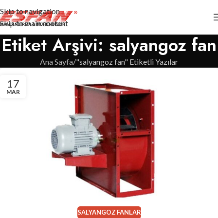
Skip to navigation
Skip to main content
Etiket Arşivi: salyangoz fan
Ana Sayfa
"salyangoz fan" Etiketli Yazılar
17
MAR
SALYANGOZ FANLAR