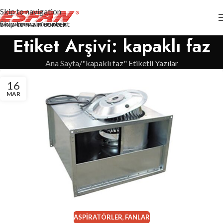
Skip to navigation
Skip to main content
Etiket Arşivi: kapaklı faz
Ana Sayfa
"kapaklı faz" Etiketli Yazılar
16
MAR
ASPIRATÖRLER
,
FANLAR