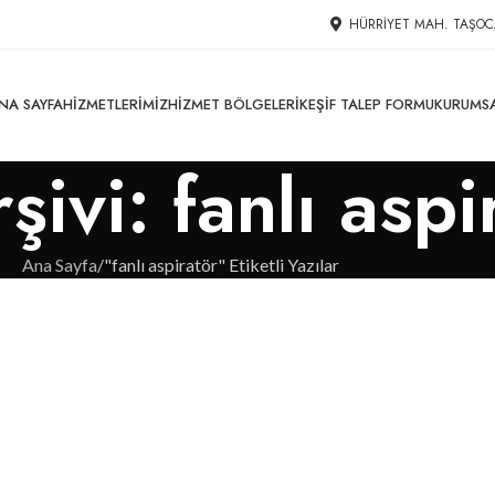
HÜRRIYET MAH. TAŞOC
NA SAYFA
HIZMETLERIMIZ
HIZMET BÖLGELERI
KEŞIF TALEP FORMU
KURUMS
şivi: fanlı aspi
Ana Sayfa
"fanlı aspiratör" Etiketli Yazılar