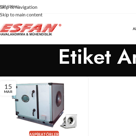
EŞIF FORMU
Skip to navigation
Skip to main content
A
Etiket Ar
15
MAR
ASPIRATÖRLER