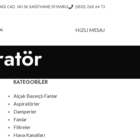
AĞI CAD. NO:56 KAĞITHANE/İSTANBUL
(0535) 268 64 73
AL
HIZLI MESAJ
ratör
KATEGORILER
Alçak Basınçlı Fanlar
Aspiratörler
Damperler
Fanlar
Filtreler
Hava Kanalları