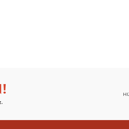
!
HI
z.