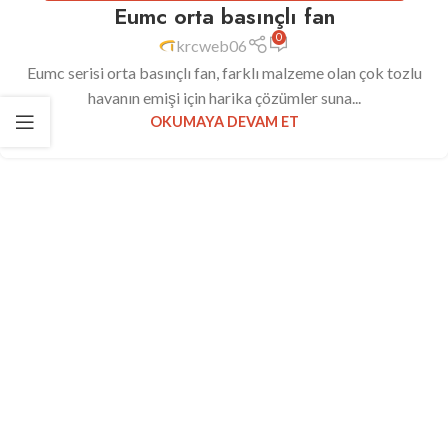
Eumc orta basınçlı fan
0
krcweb06
Eumc serisi orta basınçlı fan, farklı malzeme olan çok tozlu
havanın emişi için harika çözümler suna...
OKUMAYA DEVAM ET