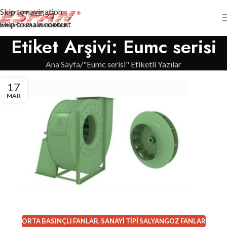
Skip to navigation
Skip to main content
Etiket Arşivi: Eumc serisi
Ana Sayfa
"Eumc serisi" Etiketli Yazılar
17
MAR
ORTA BASINÇLI FANLAR
,
SANAYI TIPI SALYANGOZ FANLAR