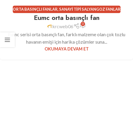
ORTA BASINÇLI FANLAR
,
SANAYI TIPI SALYANGOZ FANLAR
Eumc orta basınçlı fan
0
krcweb06
Eumc serisi orta basınçlı fan, farklı malzeme olan çok tozlu
havanın emişi için harika çözümler suna...
OKUMAYA DEVAM ET