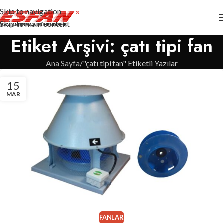
Skip to navigation
Skip to main content
Etiket Arşivi: çatı tipi fan
Ana Sayfa
"çatı tipi fan" Etiketli Yazılar
15
MAR
FANLAR