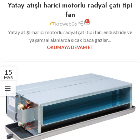
Yatay atışlı harici motorlu radyal çatı tipi
fan
0
krcweb06
Yatay atışlı harici motorlu radyal çatı tipi fan, endüstride ve
yaşamsal alanlarda sıcak baca gazlar...
OKUMAYA DEVAM ET
15
MAR