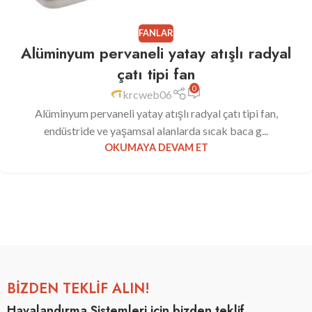
FANLAR
Alüminyum pervaneli yatay atışlı radyal
çatı tipi fan
0
krcweb06
Alüminyum pervaneli yatay atışlı radyal çatı tipi fan,
endüstride ve yaşamsal alanlarda sıcak baca g...
OKUMAYA DEVAM ET
BİZDEN TEKLİF ALIN!
Havalandırma Sistemleri için bizden teklif