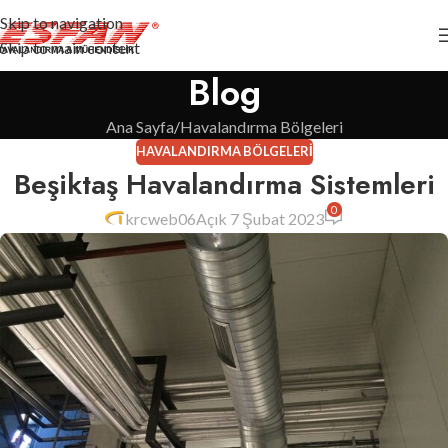
Skip to navigation
Skip to main content
Blog
Ana Sayfa
Havalandırma Bölgeleri
HAVALANDIRMA BÖLGELERI
Beşiktaş Havalandırma Sistemleri
0
krcweb06
Açık 7 Şubat 2023