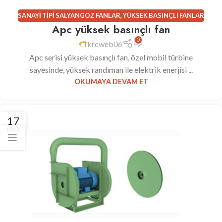
SANAYI TIPI SALYANGOZ FANLAR
,
YÜKSEK BASINÇLI FANLAR
Apc yüksek basınçlı fan
0
krcweb06
Apc serisi yüksek basınçlı fan, özel mobil türbine
sayesinde, yüksek randıman ile elektrik enerjisi ...
OKUMAYA DEVAM ET
17
MAR