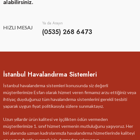
alabilirsiniz.
Ya da Arayın
HIZLI MESAJ
(0535) 268 6473
İstanbul Havalandırma Sistemleri
İstanbul havalandırma sistemleri konusunda siz değerli
müşterilerimize Esfan olarak hizmet veren firmamız arzu ettiğiniz veya
ihtiyaç duyduğunuz tüm havalandırma sistemlerini gerekli tesbiti
yaparak uygun fiyat politikasıyla sizlere sunmaktayız.
Uzun yıllardır ürün kalitesi ve işçilikten ödün vermeden
müşterilerimize 1. sınıf hizmet vermenin mutluluğunu yaşıyoruz. Her
biri alanında uzman kadrolarımızla havalandırma hizmetlerinde kaliteyi
en uygun fiyatla sunmak için durmadan çalışıyoruz