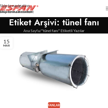
Skip to navigation
Skip to main content
Etiket Arşivi: tünel fanı
Ana Sayfa
"tünel fanı" Etiketli Yazılar
15
MAR
FANLAR