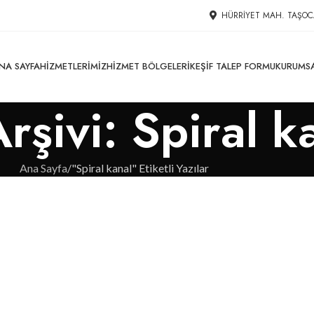
HÜRRIYET MAH. TAŞOC
NA SAYFA
HIZMETLERIMIZ
HIZMET BÖLGELERI
KEŞIF TALEP FORMU
KURUMS
Arşivi: Spiral k
Ana Sayfa
"Spiral kanal" Etiketli Yazılar