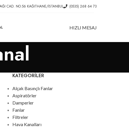
AĞI CAD. NO:56 KAĞITHANE/İSTANBUL
(0535) 268 64 73
AL
HIZLI MESAJ
anal
KATEGORILER
Alçak Basınçlı Fanlar
Aspiratörler
Damperler
Fanlar
Filtreler
Hava Kanalları