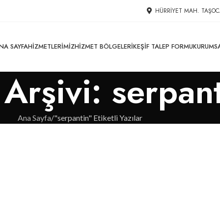
HÜRRIYET MAH. TAŞOC
NA SAYFA
HIZMETLERIMIZ
HIZMET BÖLGELERI
KEŞIF TALEP FORMU
KURUMS
 Arşivi: serpan
Ana Sayfa
"serpantin" Etiketli Yazılar