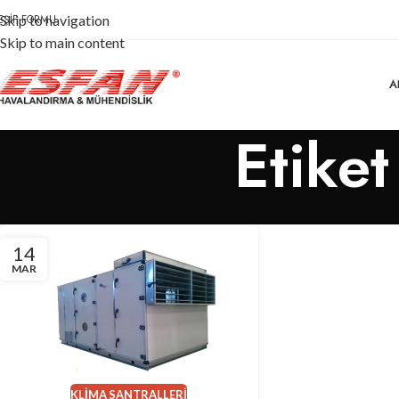
EŞIF FORMU
Skip to navigation
Skip to main content
A
Etiket
14
MAR
KLIMA SANTRALLERI