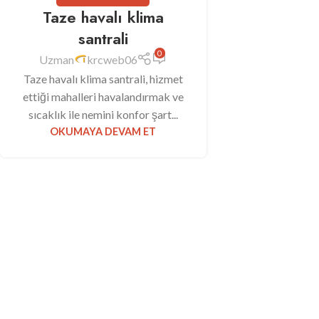
Taze havalı klima
santrali
0
Uzman
krcweb06
Taze havalı klima santrali, hizmet
ettiği mahalleri havalandırmak ve
sıcaklık ile nemini konfor şart...
OKUMAYA DEVAM ET