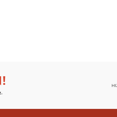
!
HI
z.