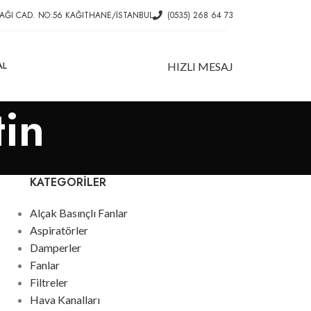
AĞI CAD. NO:56 KAĞITHANE/İSTANBUL
(0535) 268 64 73
AL
HIZLI MESAJ
tin
KATEGORILER
Alçak Basınçlı Fanlar
Aspiratörler
Damperler
Fanlar
Filtreler
Hava Kanalları