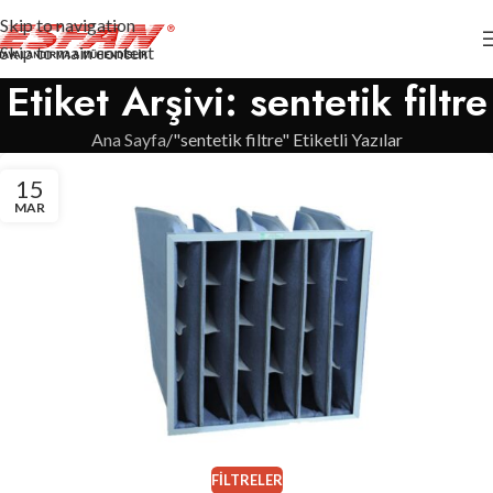
Skip to navigation
Skip to main content
Etiket Arşivi: sentetik filtre
Ana Sayfa
"sentetik filtre" Etiketli Yazılar
15
MAR
FILTRELER