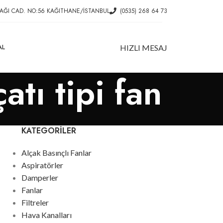
AĞI CAD. NO:56 KAĞITHANE/İSTANBUL
(0535) 268 64 73
AL
HIZLI MESAJ
atı tipi fan
KATEGORILER
Alçak Basınçlı Fanlar
Aspiratörler
Damperler
Fanlar
Filtreler
Hava Kanalları