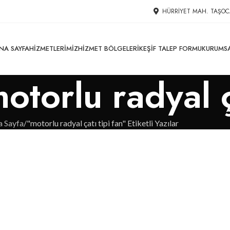
HÜRRIYET MAH. TAŞOC
NA SAYFA
HIZMETLERIMIZ
HIZMET BÖLGELERI
KEŞIF TALEP FORMU
KURUMS
motorlu radyal ç
a Sayfa
"motorlu radyal çatı tipi fan" Etiketli Yazılar