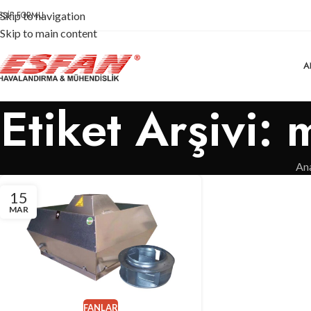
EŞIF FORMU
Skip to navigation
Skip to main content
A
Etiket Arşivi: 
An
15
MAR
FANLAR