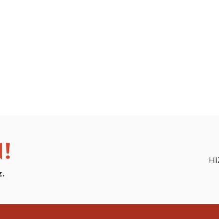
!
HI
z.