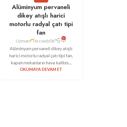
Alüminyum pervaneli
dikey atışlı harici
motorlu radyal çatı tipi
fan
0
Uzman
krcweb06
Alüminyum pervaneli dikey atışlı
harici motorlu radyal çatı tipi fan,
kapalı mekanların hava kalites...
OKUMAYA DEVAM ET