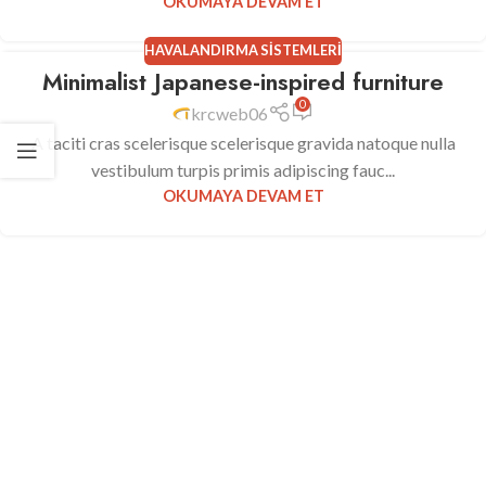
OKUMAYA DEVAM ET
HAVALANDIRMA SISTEMLERI
Minimalist Japanese-inspired furniture
22
0
HAZ
krcweb06
A taciti cras scelerisque scelerisque gravida natoque nulla
vestibulum turpis primis adipiscing fauc...
OKUMAYA DEVAM ET