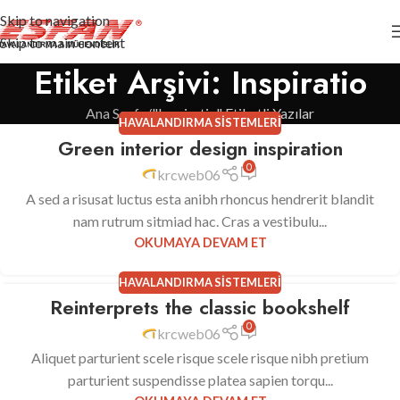
Skip to navigation
Skip to main content
Etiket Arşivi: Inspiratio
Ana Sayfa
"Inspiratio" Etiketli Yazılar
HAVALANDIRMA SISTEMLERI
Green interior design inspiration
23
0
TEM
krcweb06
A sed a risusat luctus esta anibh rhoncus hendrerit blandit
nam rutrum sitmiad hac. Cras a vestibulu...
OKUMAYA DEVAM ET
HAVALANDIRMA SISTEMLERI
Reinterprets the classic bookshelf
23
0
TEM
krcweb06
Aliquet parturient scele risque scele risque nibh pretium
parturient suspendisse platea sapien torqu...