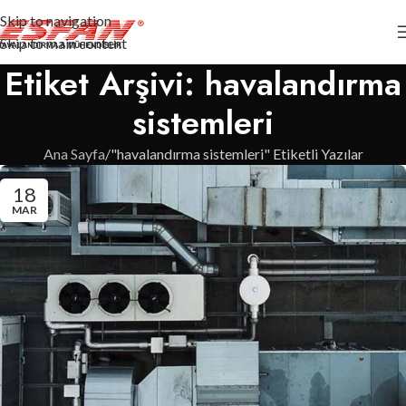
Skip to navigation
Skip to main content
Etiket Arşivi: havalandırma
sistemleri
Ana Sayfa
"havalandırma sistemleri" Etiketli Yazılar
18
MAR