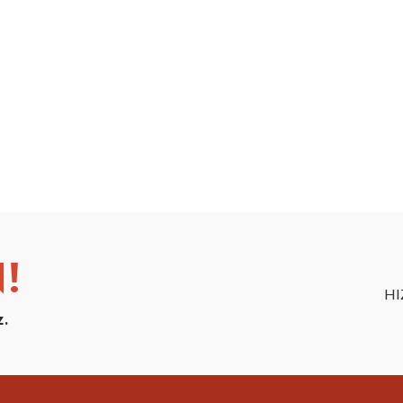
!
HI
z.