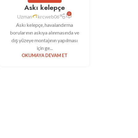
Askı kelepçe
0
Uzman
krcweb06
Askı kelepçe, havalandırma
borularının askıya alınmasında ve
dış yüzeye montajının yapılması
için ge...
OKUMAYA DEVAM ET