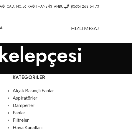
AĞI CAD. NO:56 KAĞITHANE/İSTANBUL
(0535) 268 64 73
AL
HIZLI MESAJ
 kelepçesi
KATEGORILER
Alçak Basınçlı Fanlar
Aspiratörler
Damperler
Fanlar
Filtreler
Hava Kanalları