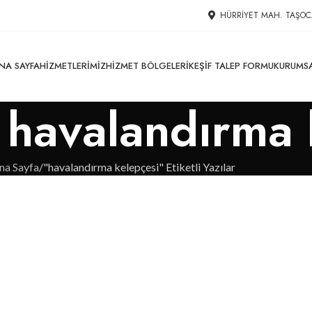
HÜRRIYET MAH. TAŞOC
NA SAYFA
HIZMETLERIMIZ
HIZMET BÖLGELERI
KEŞIF TALEP FORMU
KURUMS
: havalandırma
na Sayfa
"havalandırma kelepçesi" Etiketli Yazılar