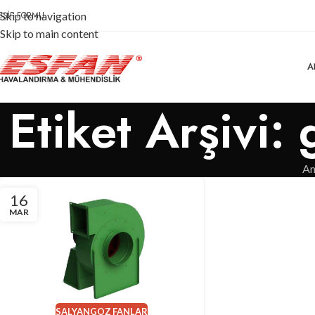
EŞIF FORMU
Skip to navigation
Skip to main content
A
Etiket Arşivi:
An
16
MAR
SALYANGOZ FANLAR