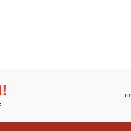
!
HI
z.