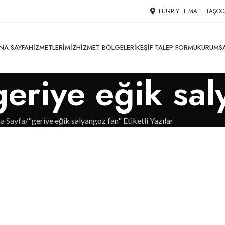
HÜRRIYET MAH. TAŞOC
NA SAYFA
HIZMETLERIMIZ
HIZMET BÖLGELERI
KEŞIF TALEP FORMU
KURUMS
 geriye eğik sa
a Sayfa
"geriye eğik salyangoz fan" Etiketli Yazılar