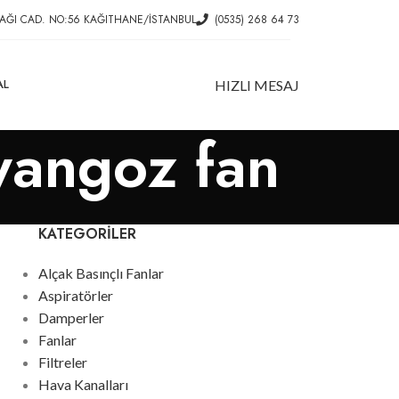
AĞI CAD. NO:56 KAĞITHANE/İSTANBUL
(0535) 268 64 73
AL
HIZLI MESAJ
lyangoz fan
KATEGORILER
Alçak Basınçlı Fanlar
Aspiratörler
Damperler
Fanlar
Filtreler
Hava Kanalları