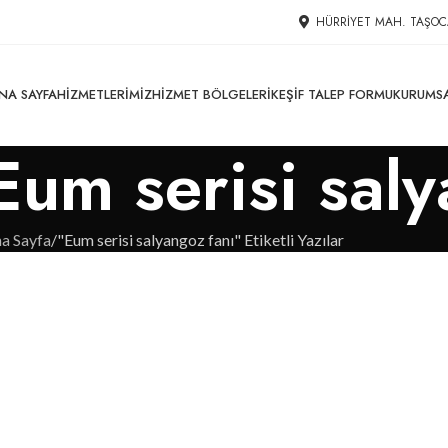
HÜRRIYET MAH. TAŞOC
NA SAYFA
HIZMETLERIMIZ
HIZMET BÖLGELERI
KEŞIF TALEP FORMU
KURUMS
 Eum serisi sal
a Sayfa
"Eum serisi salyangoz fanı" Etiketli Yazılar