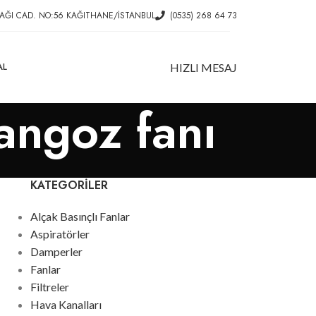
AĞI CAD. NO:56 KAĞITHANE/İSTANBUL
(0535) 268 64 73
AL
HIZLI MESAJ
yangoz fanı
KATEGORILER
Alçak Basınçlı Fanlar
Aspiratörler
Damperler
Fanlar
Filtreler
Hava Kanalları