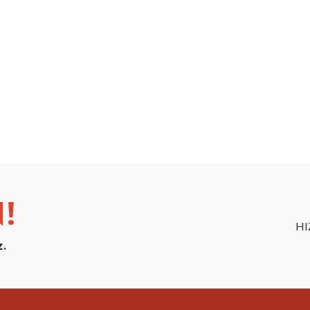
!
HI
z.