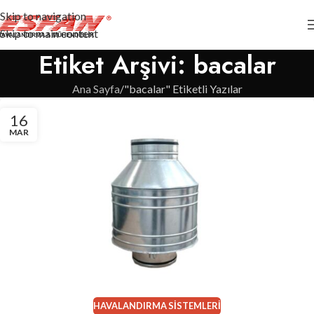
Skip to navigation
Skip to main content
Etiket Arşivi: bacalar
Ana Sayfa
"bacalar" Etiketli Yazılar
16
MAR
HAVALANDIRMA SISTEMLERI