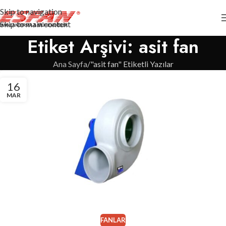
Skip to navigation
Skip to main content
Etiket Arşivi: asit fan
Ana Sayfa
"asit fan" Etiketli Yazılar
16
MAR
FANLAR