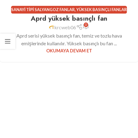
SANAYI TIPI SALYANGOZ FANLAR
,
YÜKSEK BASINÇLI FANLAR
Aprd yüksek basınçlı fan
0
krcweb06
Aprd serisi yüksek basınçlı fan, temiz ve tozlu hava
emişlerinde kullanılır. Yüksek basınçlı bu fan ...
OKUMAYA DEVAM ET