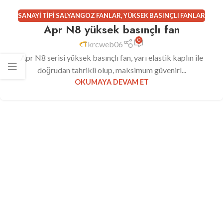
SANAYI TIPI SALYANGOZ FANLAR
,
YÜKSEK BASINÇLI FANLAR
Apr N8 yüksek basınçlı fan
0
krcweb06
Apr N8 serisi yüksek basınçlı fan, yarı elastik kaplın ile
doğrudan tahrikli olup, maksimum güvenirl...
OKUMAYA DEVAM ET