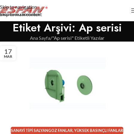
Skip to navigation
Skip to main content
Etiket Arşivi: Ap serisi
Ana Sayfa
"Ap serisi" Etiketli Yazılar
17
MAR
SANAYI TIPI SALYANGOZ FANLAR
,
YÜKSEK BASINÇLI FANLAR