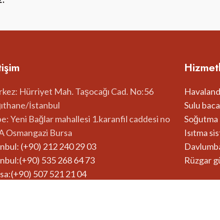
z.
tişim
Hizmetl
kez: Hürriyet Mah. Taşocağı Cad. No:56
Havaland
ıthane/İstanbul
Sulu baca
e: Yeni Bağlar mahallesi 1.karanfil caddesi no
Soğutma 
A Osmangazi Bursa
Isıtma si
anbul: (+90) 212 240 29 03
Davlumba
anbul:(+90) 535 268 64 73
Rüzgar gü
sa:(+90) 507 521 21 04