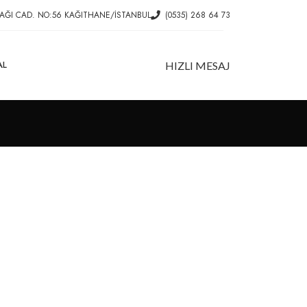
AĞI CAD. NO:56 KAĞITHANE/İSTANBUL
(0535) 268 64 73
AL
HIZLI MESAJ