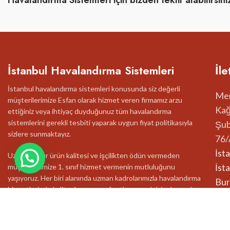
Havalandırma Sistemleri için bizden teklif alabilirsini
İstanbul Havalandırma Sistemleri
İle
İstanbul havalandırma sistemleri konusunda siz değerli
Mer
müşterilerimize Esfan olarak hizmet veren firmamız arzu
Kağ
ettiğiniz veya ihtiyaç duyduğunuz tüm havalandırma
sistemlerini gerekli tesbiti yaparak uygun fiyat politikasıyla
Şub
sizlere sunmaktayız.
76/
İst
Uzun yıllardır ürün kalitesi ve işçilikten ödün vermeden
İst
müşterilerimize 1. sınıf hizmet vermenin mutluluğunu
yaşıyoruz. Her biri alanında uzman kadrolarımızla havalandırma
Bur
hizmetlerinde kaliteyi en uygun fiyatla sunmak için durmadan
çalışıyoruz