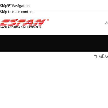
EŞIF FORMU
Skip to navigation
Skip to main content
A
TÜMÜ
A
Decor
Et vestibulum quis a suspendisse
R