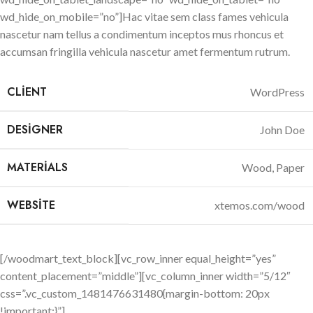
wd_hide_on_mobile=”no”]Hac vitae sem class fames vehicula
nascetur nam tellus a condimentum inceptos mus rhoncus et
accumsan fringilla vehicula nascetur amet fermentum rutrum.
CLIENT
WordPress
DESIGNER
John Doe
MATERIALS
Wood, Paper
WEBSITE
xtemos.com/wood
[/woodmart_text_block][vc_row_inner equal_height=”yes”
content_placement=”middle”][vc_column_inner width=”5/12″
css=”.vc_custom_1481476631480{margin-bottom: 20px
!important;}”]