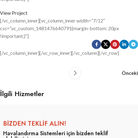
View Project
[/vc_column_inner][vc_column_inner width=”7/12″
css=”.vc_custom_1481476640791{margin-bottom: 20px
!important;}”]
[/vc_column_inner][/vc_row_inner][/vc_column][/vc_row]
Önceki
İlgili Hizmetler
Leo uteu ullamcorper
Kitchen
BİZDEN TEKLİF ALIN!
Havalandırma Sistemleri için bizden teklif