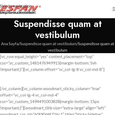
Skip to navigation
Skip to main content
Suspendisse quam at
vestibulum
Ana Sayfa
Suspendisse quam at vestibulum
Suspendisse quam at
vestibulum
[vc_row equal_height=”yes” content_placement=”top”
css=”.vc_custom_1481476949915{margin-bottom: 5vh
!important;}”][vc_column offset=”vc_col-lg-8 vc_col-md-8″]
[/vc_column][vc_column woodmart_sticky_column=”true”
offset=”vc_col-lg-4 vc_col-md-4″
css=”.vc_custom_1494491003828{margin-bottom: 15px
!important;}”][woodmart_title size=”extra-large” align=”left”
woodmart_css_id=”60f90d4f726c1″ title=”Sticky Sidebar”