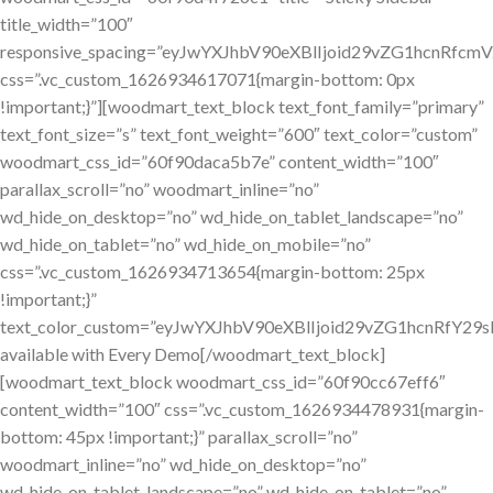
title_width=”100″
responsive_spacing=”eyJwYXJhbV90eXBlIjoid29vZG1hcnRf
css=”.vc_custom_1626934617071{margin-bottom: 0px
!important;}”][woodmart_text_block text_font_family=”primary”
text_font_size=”s” text_font_weight=”600″ text_color=”custom”
woodmart_css_id=”60f90daca5b7e” content_width=”100″
parallax_scroll=”no” woodmart_inline=”no”
wd_hide_on_desktop=”no” wd_hide_on_tablet_landscape=”no”
wd_hide_on_tablet=”no” wd_hide_on_mobile=”no”
css=”.vc_custom_1626934713654{margin-bottom: 25px
!important;}”
text_color_custom=”eyJwYXJhbV90eXBlIjoid29vZG1hcnRfY
available with Every Demo[/woodmart_text_block]
[woodmart_text_block woodmart_css_id=”60f90cc67eff6″
content_width=”100″ css=”.vc_custom_1626934478931{margin-
bottom: 45px !important;}” parallax_scroll=”no”
woodmart_inline=”no” wd_hide_on_desktop=”no”
wd_hide_on_tablet_landscape=”no” wd_hide_on_tablet=”no”