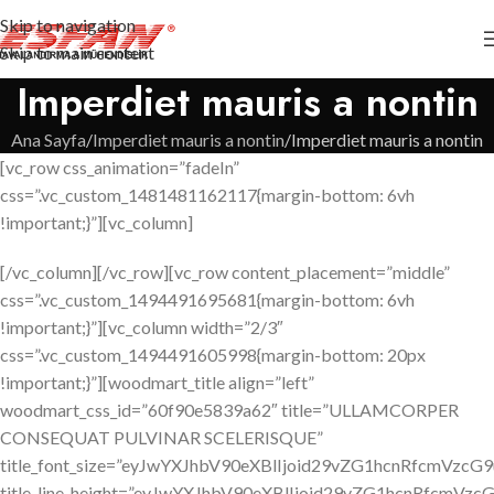
Skip to navigation
Skip to main content
Imperdiet mauris a nontin
Ana Sayfa
Imperdiet mauris a nontin
Imperdiet mauris a nontin
[vc_row css_animation=”fadeIn”
css=”.vc_custom_1481481162117{margin-bottom: 6vh
!important;}”][vc_column]
[/vc_column][/vc_row][vc_row content_placement=”middle”
css=”.vc_custom_1494491695681{margin-bottom: 6vh
!important;}”][vc_column width=”2/3″
css=”.vc_custom_1494491605998{margin-bottom: 20px
!important;}”][woodmart_title align=”left”
woodmart_css_id=”60f90e5839a62″ title=”ULLAMCORPER
CONSEQUAT PULVINAR SCELERISQUE”
title_font_size=”eyJwYXJhbV90eXBlIjoid29vZG1hcnRfcmVz
title_line_height=”eyJwYXJhbV90eXBlIjoid29vZG1hcnRfc