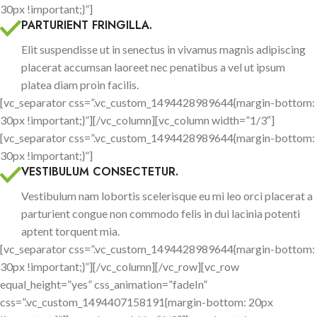
30px !important;}”]
PARTURIENT FRINGILLA.
Elit suspendisse ut in senectus in vivamus magnis adipiscing
placerat accumsan laoreet nec penatibus a vel ut ipsum
platea diam proin facilis.
[vc_separator css=”.vc_custom_1494428989644{margin-bottom:
30px !important;}”][/vc_column][vc_column width=”1/3″]
[vc_separator css=”.vc_custom_1494428989644{margin-bottom:
30px !important;}”]
VESTIBULUM CONSECTETUR.
Vestibulum nam lobortis scelerisque eu mi leo orci placerat a
parturient congue non commodo felis in dui lacinia potenti
aptent torquent mia.
[vc_separator css=”.vc_custom_1494428989644{margin-bottom:
30px !important;}”][/vc_column][/vc_row][vc_row
equal_height=”yes” css_animation=”fadeIn”
css=”.vc_custom_1494407158191{margin-bottom: 20px