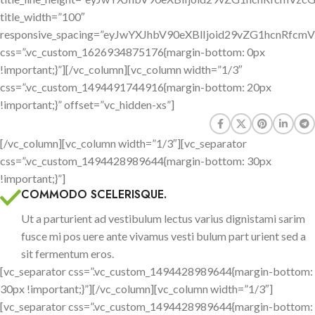
title_width=”100″
responsive_spacing=”eyJwYXJhbV90eXBlIjoid29vZG1hcnRf
css=”.vc_custom_1626934875176{margin-bottom: 0px
!important;}”][/vc_column][vc_column width=”1/3″
css=”.vc_custom_1494491744916{margin-bottom: 20px
!important;}” offset=”vc_hidden-xs”]
[/vc_column][vc_column width=”1/3″][vc_separator
css=”.vc_custom_1494428989644{margin-bottom: 30px
!important;}”]
COMMODO SCELERISQUE.
Ut a parturient ad vestibulum lectus varius dignistami sarim
fusce mi pos uere ante vivamus vesti bulum part urient sed a
sit fermentum eros.
[vc_separator css=”.vc_custom_1494428989644{margin-bottom:
30px !important;}”][/vc_column][vc_column width=”1/3″]
[vc_separator css=”.vc_custom_1494428989644{margin-bottom: