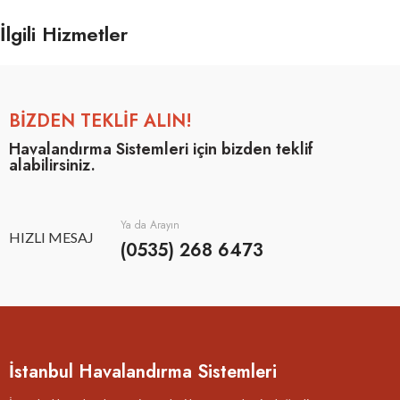
İlgili Hizmetler
Potenti parturient parturie
Accessories
BİZDEN TEKLİF ALIN!
Havalandırma Sistemleri için bizden teklif
alabilirsiniz.
Ya da Arayın
HIZLI MESAJ
(0535) 268 6473
İstanbul Havalandırma Sistemleri